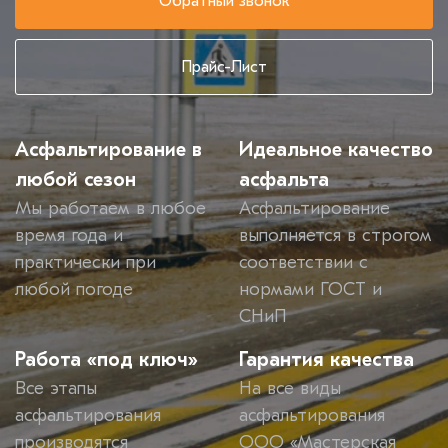
Обратный звонок
Прайс-Лист
Асфальтирование в
Идеальное качество
любой сезон
асфальта
Мы работаем в любое
Асфальтирование
время года и
выполняется в строгом
практически при
соответствии с
любой погоде
нормами ГОСТ и
СНиП
Работа «под ключ»
Гарантия качества
Все этапы
На все виды
асфальтирования
асфальтирования
производятся
ООО «Мастерская